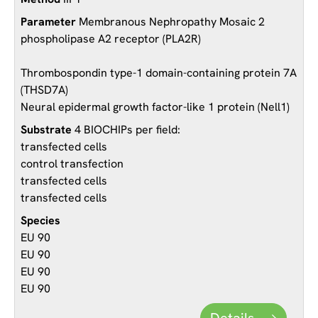
Membranous Nephropathy Mosaic 2
phospholipase A2 receptor (PLA2R)
Thrombospondin type-1 domain-containing protein 7A
(THSD7A)
Neural epidermal growth factor-like 1 protein (Nell1)
4 BIOCHIPs per field:
transfected cells
control transfection
transfected cells
transfected cells
EU 90
EU 90
EU 90
EU 90
Details